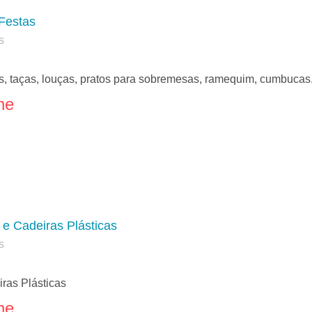
 Festas
s
es, taças, louças, pratos para sobremesas, ramequim, cumbucas, 
ne
e Cadeiras Plásticas
s
ras Plásticas
ne