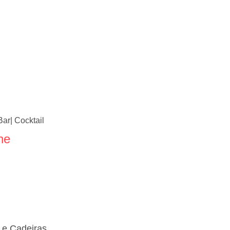
Bar| Cocktail
ne
e Cadeiras