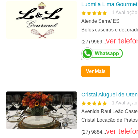
Ludmila Lima Gourmet
1
Avaliação
Atende Serra/ ES
Bolos caseiros e decorados
ver telefo
(27) 9969...
Ver Mais
Cristal Aluguel de Uten
1
Avaliação
Avenida Raul Leão Castell
Cristal Locação de Pratos
ver telefo
(27) 9884...