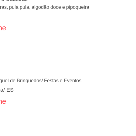
as, pula pula, algodão doce e pipoqueira
ne
uguel de Brinquedos/ Festas e Eventos
ra/ ES
ne