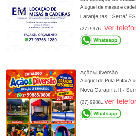
Aluguel de mesas e cadeir
Laranjeiras - Serra/ ES
ver telefo
(27) 9976...
Ação&Diversão
Aluguel de Pula Pula/ Al
Nova Carapina II - Ser
ver telefo
(27) 9988...