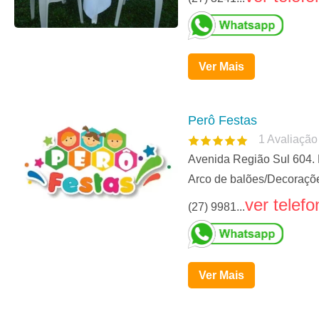
Ver Mais
Perô Festas
1
Avaliação
Avenida Região Sul 604. 
Arco de balões/Decoraçõe
ver telefo
(27) 9981...
Ver Mais