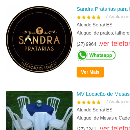
Sandra Pratarias para
7
Avaliaçõe
Atende Serra/ ES
Aluguel de pratos, talher
ver telefo
(27) 9964...
Ver Mais
MV Locação de Mesas 
2
Avaliaçõe
Atende Serra/ ES
Aluguel de Mesas e Cadei
ver telefo
(27) 3241...