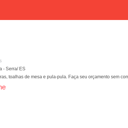
s
a - Serra/ ES
ras, toalhas de mesa e pula-pula. Faça seu orçamento sem com
ne