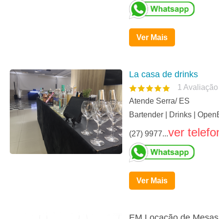
Ver Mais
La casa de drinks
1
Avaliação
Atende Serra/ ES
Bartender | Drinks | Open
ver telefo
(27) 9977...
Ver Mais
EM Locação de Mesas 