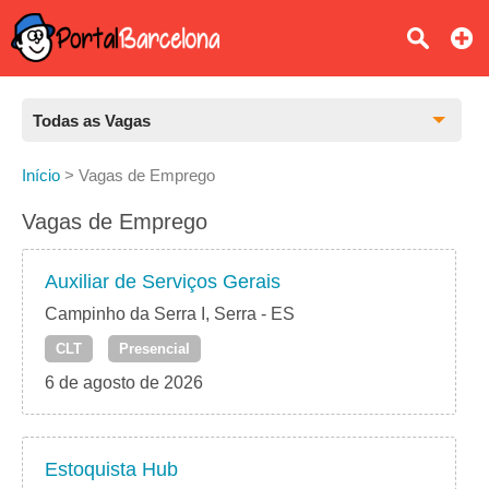
Todas as Vagas
Todas as Vagas
Início
>
Vagas de Emprego
CLT
Vagas de Emprego
Estágio
Auxiliar de Serviços Gerais
Freelancer
Campinho da Serra I, Serra - ES
CLT
Presencial
PJ
6 de agosto de 2026
Home Office
Estoquista Hub