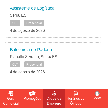
Assistente de Logística
Serra/ ES
CLT
Presencial
4 de agosto de 2026
Balconista de Padaria
Planalto Serrano, Serra/ ES
CLT
Presencial
4 de agosto de 2026
Zeladora
Conta
Planalto Serrano, Serra/ ES
Guia
Promoções
Vagas de
Horários de
Comercial
Emprego
Ônibus
CLT
Presencial