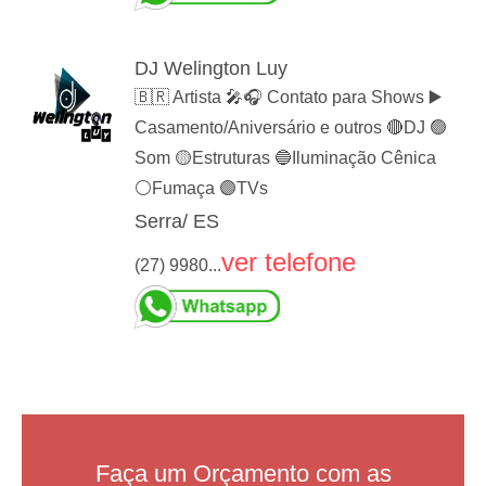
DJ Welington Luy
🇧🇷 Artista 🎤🎧 Contato para Shows ▶️
Casamento/Aniversário e outros 🔴DJ 🟢
Som 🟡Estruturas 🔵Iluminação Cênica
⚪️Fumaça 🟣TVs
Serra/ ES
ver telefone
(27) 9980...
Faça um Orçamento com as