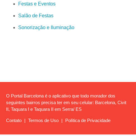
Festas e Eventos
Salão de Festas
Sonorização e Iluminação
O Portal Barcelona é o aplicativo que todo morador dos
seguintes bairros precisa ter em seu celular: Barcelona, Civit
II, Taquara I e Taquara II em Serra/ ES
Contato
|
Termos de Uso
|
Política de Privacidade