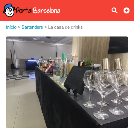
Início
>
Bartenders
>
La casa de drinks