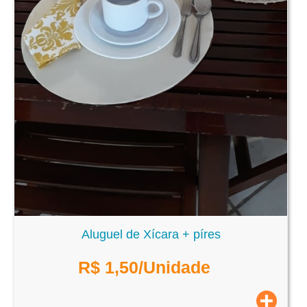
Aluguel de Xícara + píres
R$
1,50
/Unidade