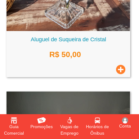
Aluguel de Suqueira de Cristal
R$
50,00
Conta
Guia
Promoções
Vagas de
Horários de
Comercial
Emprego
Ônibus