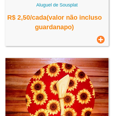
Aluguel de Sousplat
R$
2,50
/cada(valor não incluso
guardanapo)