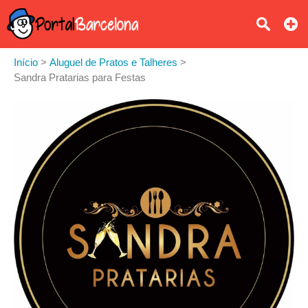
Início
>
Aluguel de Pratos e Talheres
>
Sandra Pratarias para Festas