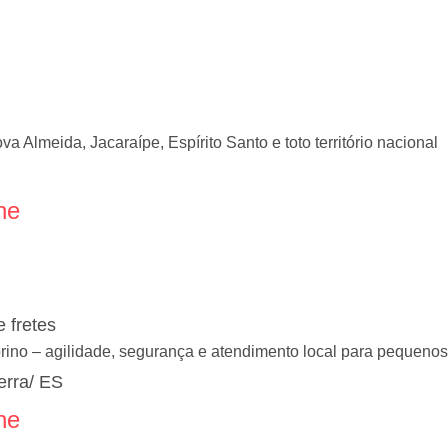
 Almeida, Jacaraípe, Espírito Santo e toto território nacional
ne
 fretes
orino – agilidade, segurança e atendimento local para pequeno
erra/ ES
ne