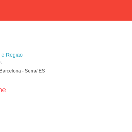
a e Região
s
Barcelona - Serra/ ES
ne