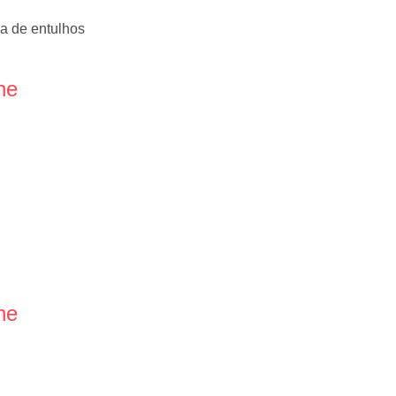
da de entulhos
ne
ne