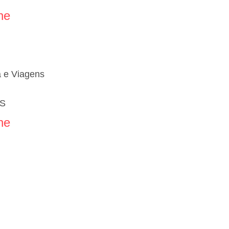
ne
 e Viagens
ES
ne