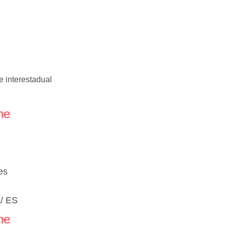
e interestadual
ne
es
a/ ES
ne