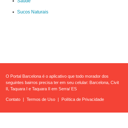
Saúde
Sucos Naturais
O Portal Barcelona é o aplicativo que todo morador dos
seguintes bairros precisa ter em seu celular: Barcelona, Civit
II, Taquara I e Taquara II em Serra/ ES
Contato
|
Termos de Uso
|
Política de Privacidade