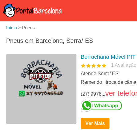
Início
>
Pneus
Pneus em Barcelona, Serra/ ES
Borracharia Móvel PI
1
Avaliação
Atende Serra/ ES
Remendo , troca de câmar
ver telefo
(27) 9976...
Ver Mais