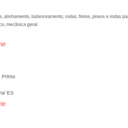
, alinhamento, balanceamento, rodas, freios, pneus e rodas pa
co, mecânica geral
S
ne
S Primo
ra/ ES
ne