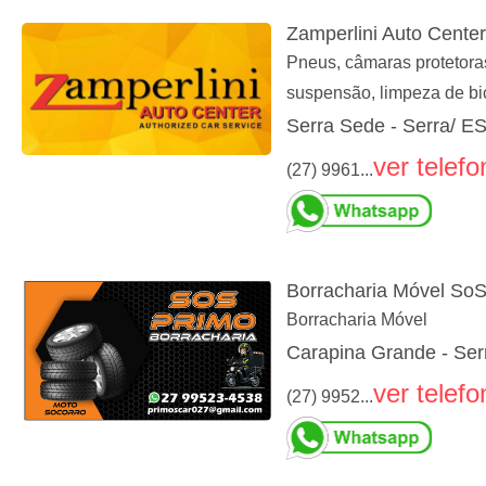
Zamperlini Auto Center
Pneus, câmaras protetoras
suspensão, limpeza de bi
Serra Sede - Serra/ E
ver telefo
(27) 9961...
Borracharia Móvel So
Borracharia Móvel
Carapina Grande - Ser
ver telefo
(27) 9952...