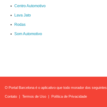
Centro Automotivo
Lava Jato
Rodas
Som Automotivo
O Portal Barcelona é o aplicativo que todo morador dos seguintes b
Contato
|
Termos de Uso
|
Política de Privacidade