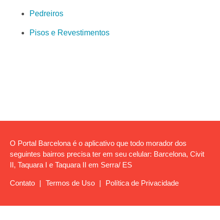
Pedreiros
Pisos e Revestimentos
O Portal Barcelona é o aplicativo que todo morador dos
seguintes bairros precisa ter em seu celular: Barcelona, Civit
II, Taquara I e Taquara II em Serra/ ES
Contato
|
Termos de Uso
|
Política de Privacidade