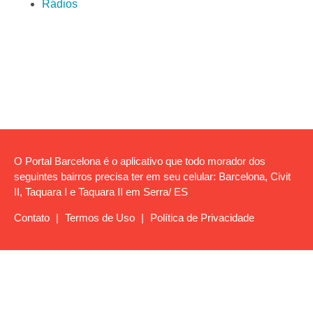
Rádios
O Portal Barcelona é o aplicativo que todo morador dos
seguintes bairros precisa ter em seu celular: Barcelona, Civit
II, Taquara I e Taquara II em Serra/ ES
Contato
|
Termos de Uso
|
Política de Privacidade