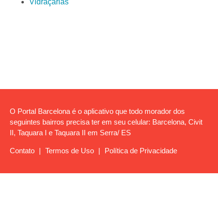
Vidraçarias
O Portal Barcelona é o aplicativo que todo morador dos
seguintes bairros precisa ter em seu celular: Barcelona, Civit
II, Taquara I e Taquara II em Serra/ ES
Contato
|
Termos de Uso
|
Política de Privacidade