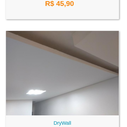
R$
45,90
DryWall