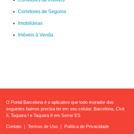
Corretores de Seguros
Imobiliárias
Imóveis à Venda
O Portal Barcelona é o aplicativo que todo morador dos
seguintes bairros precisa ter em seu celular: Barcelona, Civit
II, Taquara I e Taquara II em Serra/ ES
Contato
|
Termos de Uso
|
Política de Privacidade