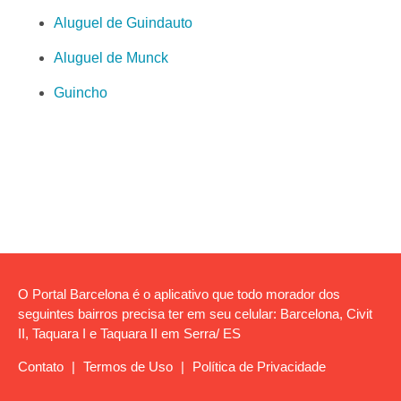
Aluguel de Guindauto
Aluguel de Munck
Guincho
O Portal Barcelona é o aplicativo que todo morador dos
seguintes bairros precisa ter em seu celular: Barcelona, Civit
II, Taquara I e Taquara II em Serra/ ES
Contato
|
Termos de Uso
|
Política de Privacidade