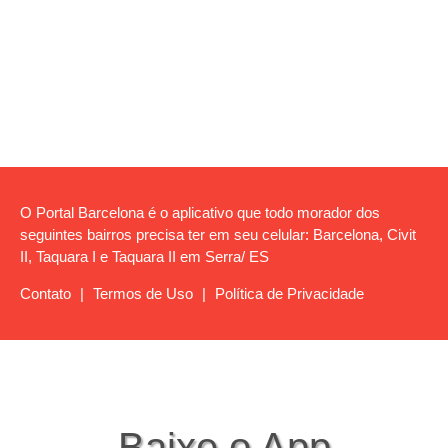
O Portal Barcelona é o aplicativo que todo morador dos
seguintes bairros precisa ter em seu celular: Barcelona, Civit
II, Taquara I e Taquara II em Serra/ ES
Contato
|
Termos de Uso
|
Política de Privacidade
Baixe o App